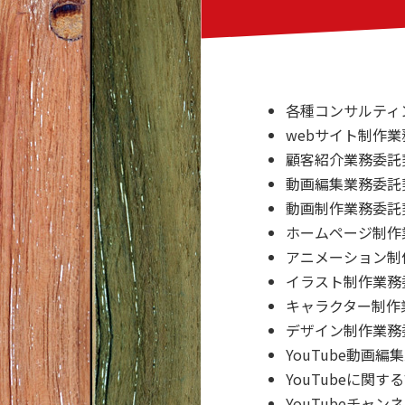
各種コンサルティ
webサイト制作
顧客紹介業務委託
動画編集業務委託
動画制作業務委託
ホームページ制作
アニメーション制
イラスト制作業務
キャラクター制作
デザイン制作業務
YouTube動画
YouTubeに関
YouTubeチャ