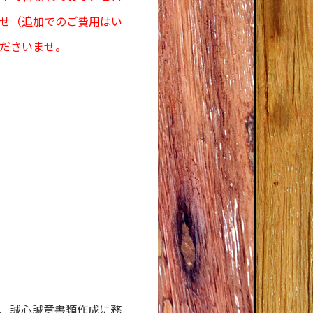
せ（追加でのご費用はい
ださいませ。
、誠心誠意書類作成に務