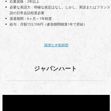
応募資格：2年以上
必要な英語力：明確な規定はなし。しかし、英語またはフランス
語の日常会話程度必要
派遣期間：6ヶ月～1年程度
給与：月額153,106円（参加期間積算1年で昇給）
国境なき医師団
ジャパンハート