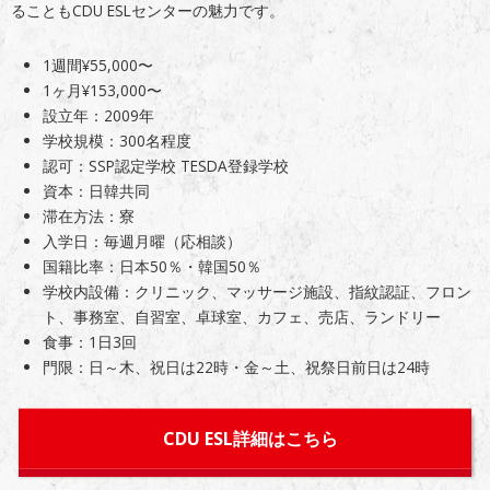
ることもCDU ESLセンターの魅力です。
1週間¥55,000〜
1ヶ月¥153,000〜
設立年：2009年
学校規模：300名程度
認可：SSP認定学校 TESDA登録学校
資本：日韓共同
滞在方法：寮
入学日：毎週月曜（応相談）
国籍比率：日本50％・韓国50％
学校内設備：クリニック、マッサージ施設、指紋認証、フロン
ト、事務室、自習室、卓球室、カフェ、売店、ランドリー
食事：1日3回
門限：日～木、祝日は22時・金～土、祝祭日前日は24時
CDU ESL詳細はこちら