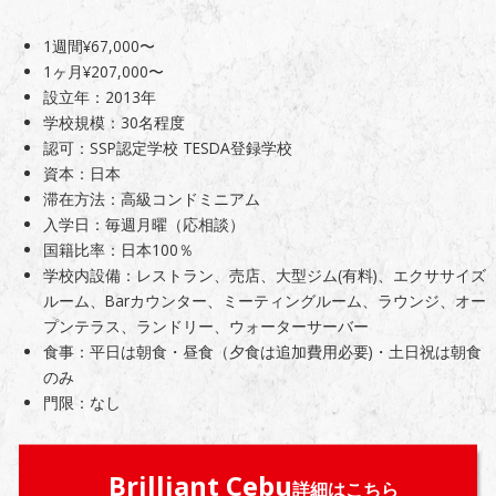
1週間¥67,000〜
1ヶ月¥207,000〜
設立年：2013年
学校規模：30名程度
認可：SSP認定学校 TESDA登録学校
資本：日本
滞在方法：高級コンドミニアム
入学日：毎週月曜（応相談）
国籍比率：日本100％
学校内設備：レストラン、売店、大型ジム(有料)、エクササイズ
ルーム、Barカウンター、ミーティングルーム、ラウンジ、オー
プンテラス、ランドリー、ウォーターサーバー
食事：平日は朝食・昼食（夕食は追加費用必要)・土日祝は朝食
のみ
門限：なし
Brilliant Cebu
詳細はこちら