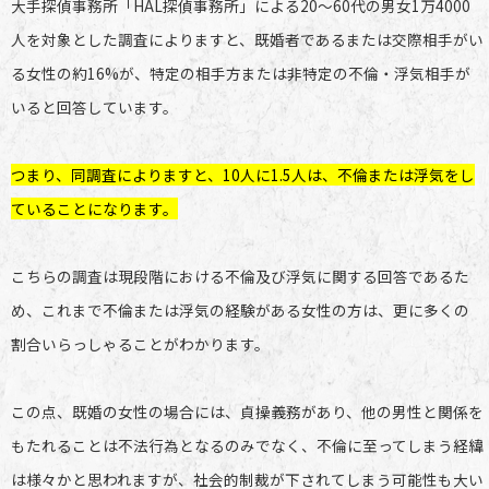
大手探偵事務所「HAL探偵事務所」による20〜60代の男女1万4000
人を対象とした調査によりますと、既婚者であるまたは交際相手がい
る女性の約16%が、特定の相手方または非特定の不倫・浮気相手が
いると回答しています。
つまり、同調査によりますと、10人に1.5人は、不倫または浮気をし
ていることになります。
こちらの調査は現段階における不倫及び浮気に関する回答であるた
め、これまで不倫または浮気の経験がある女性の方は、更に多くの
割合いらっしゃることがわかります。
この点、既婚の女性の場合には、貞操義務があり、他の男性と関係を
もたれることは不法行為となるのみでなく、不倫に至ってしまう経緯
は様々かと思われますが、社会的制裁が下されてしまう可能性も大い