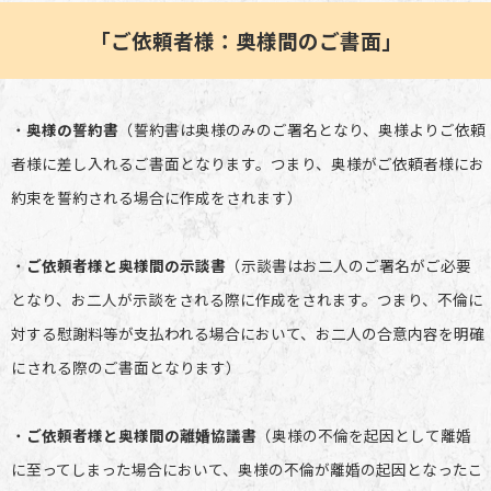
「ご依頼者様：奥様間のご書面」
・
奥様の誓約書
（誓約書は奥様のみのご署名となり、奥様よりご依頼
者様に差し入れるご書面となります。つまり、奥様がご依頼者様にお
約束を誓約される場合に作成をされます）
・
ご依頼者様と奥様間の示談書
（示談書はお二人のご署名がご必要
となり、お二人が示談をされる際に作成をされます。つまり、不倫に
対する慰謝料等が支払われる場合において、お二人の合意内容を明確
にされる際のご書面となります）
・
ご依頼者様と奥様間の離婚協議書
（奥様の不倫を起因として離婚
に至ってしまった場合において、奥様の不倫が離婚の起因となったこ